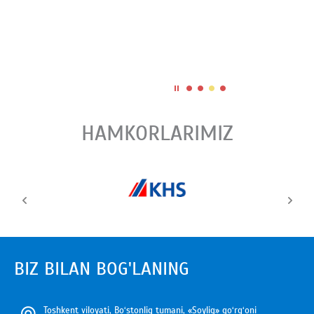
HAMKORLARIMIZ
BIZ BILAN BOG'LANING
Toshkent viloyati, Bo‘stonliq tumani, «Soyliq» qo‘rg‘oni