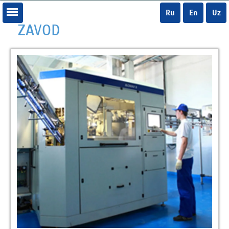
Ru
En
Uz
ZAVOD